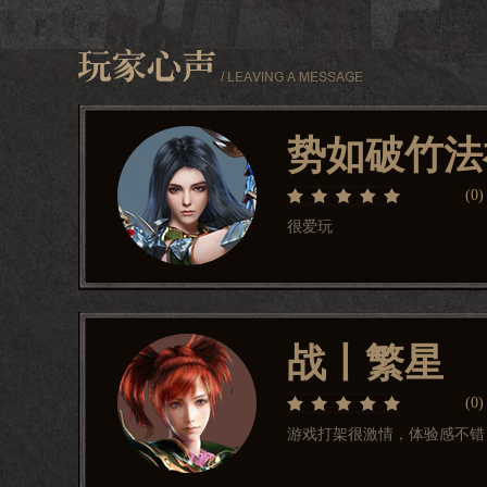
势如破竹法
(
0
)
很爱玩
战丨繁星
(
0
)
游戏打架很激情，体验感不错