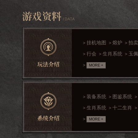
挂机地图
熔炉
拍
>
>
>
松药师
行会
生肖系统
玉
>
>
>
(
0
)
>
MORE +
感觉还不错。
装备系统
图鉴系统
>
>
生肖系统
十二生肖
>
>
决战可乐
>
MORE +
(
0
)
还是以前的味道，祖玛装备，
牛魔王中，给我加点爆率哈哈