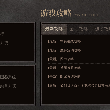
最新攻略
新手攻略
进阶攻
卖行
[最新] | 精英挑战攻略
佩系统
[最新] | 魔神活动攻略
[最新] | 四卡攻略
[最新] | 首领首杀攻略
图鉴系统
[最新] | 图鉴系统攻略
>
勋章系统
[最新] | 如何日入百万？龙腾传奇日常
>
沃玛装备，满满的都是回忆啊，个人副本单刷