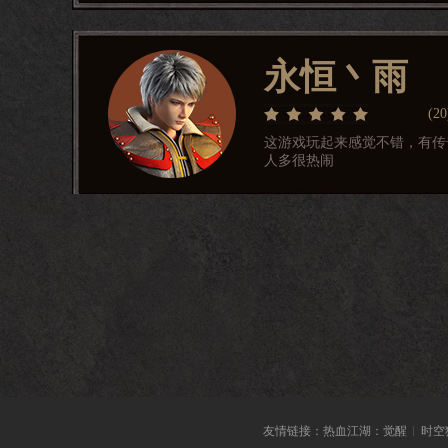
永恒丶雨
(
20
这游戏玩起来感觉不错，有传
人多很热闹
傲世风吟
(
1
)
玩了一个多月了，游戏内打架
的组队玩家打出的装备也会一
弓灵蕊
友情链接：
热血江湖：觉醒
时空